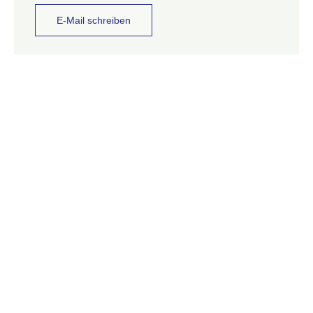
E-Mail schreiben
WEITERE KONTAKTINFORMATIONEN
Vollständiges Exposé
anfordern
Anrede
Vorname