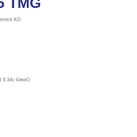
5 TMG
ervice KG
äß § 34c GewO