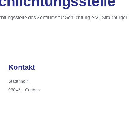
chlichtungs­stelle
chtungsstelle des Zentrums für Schlichtung e.V., Straßburger
Kontakt
Stadtring 4
03042 – Cottbus
immobilien@bautec-projekte.de
+49 (0) 355 / 5845860