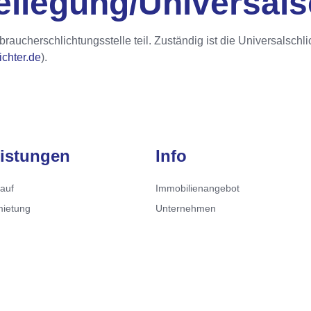
beilegung/Universal­s
aucherschlichtungsstelle teil. Zuständig ist die Universalschli
ichter.de
).
istungen
Info
auf
Immobilienangebot
mietung
Unternehmen
obilienbewertung
Karriere
sverwaltung
Referenzen
ektentwicklung
Kontakt
auf